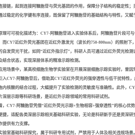
连接链，起到连接阿糖胞苷与荧光基团的作用，保障分子结构的稳定性；
通过稳定的化学键有序连接，既保留了阿糖胞苷的基础结构与特性，又赋
原理可可视化描述为：
CY7-
阿糖胞苷进入实验体系后，阿糖胞苷片段可与
；而
CY7
近红外荧光基团在近红外激发光（波长约
750-800nm
）的照射下
的自发荧光干扰，如同
“
近红外指示灯
”
，科研人员可通过近红外荧光检测
及结合状态，实现深层体系的精准示踪检测。
应用场景中，某高校细胞生物学实验室在开展深层细胞示踪实验时，曾因
引入
CY7-
阿糖胞苷后，借助其
CY7
近红外荧光的强穿透性与低干扰特性，
胞内核酸的结合过程，大幅提升了实验检测的灵敏度与准确性。此外，
CY
片深层示踪等科研场景，是近红外示踪领域的常用科研试剂。
看，
CY7-
阿糖胞苷凭借
“
近红外荧光示踪
+
生物相容
+
强穿透性
”
的核心优势
便捷，适配各类深层示踪相关基础科研实验，无论是科研新手还是资深研
作提供有力支撑。
实验室基础科研探究，属于科研专用试剂，严禁用于人体及相关违规场景