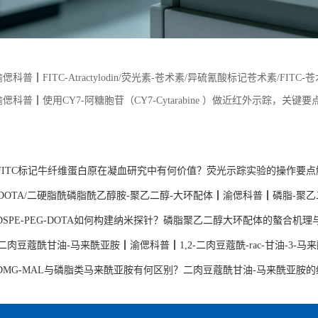
偲科普┃FITC-Atractylodin/荧光素-苍术素/异硫氰酸标记苍术素/FITC-苍术素
渝偲科普┃使用CY7-阿糖胞苷（CY7-Cytarabine ）做近红外示踪，关键
：
FITC标记牛纤维蛋白原在凝血研究中有何价值？荧光示踪实验的操作要点
EG-DOTA/二硬脂酰磷脂酰乙醇胺-聚乙二醇-大环配体┃渝偲科普┃磷脂-聚乙二醇
SPE-PEG-DOTA如何构建纳米探针？磷脂聚乙二醇大环配体的螯合机理
L/二肉豆蔻酰甘油-马来酰亚胺┃渝偲科普┃1,2-二肉豆蔻酰-rac-甘油-3-马
DMG-MAL与磷脂类马来酰亚胺有何区别？二肉豆蔻酰甘油-马来酰亚胺