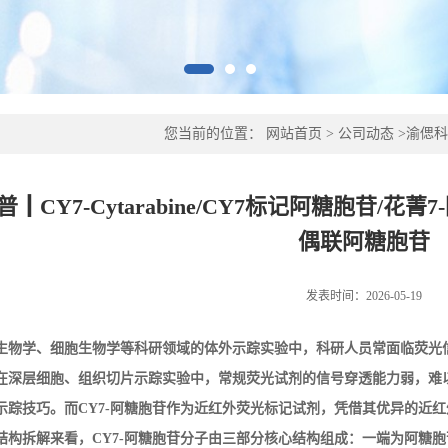
您当前的位置：
网站首页
>
公司动态
>
渝偲科普
苷/CY7-阿糖胞苷/ 近红外荧光偶联阿糖胞苷
┃CY7-Cytarabine/CY7标记阿糖胞苷/花菁
偶联阿糖胞苷
发表时间：2026-05-19
生物学、细胞生物学等科研领域的体外示踪实验中，科研人员常面临荧光
在深层细胞、组织切片示踪实验中，常规荧光试剂的信号穿透能力弱，难
示踪技巧。而
CY7-
阿糖胞苷作为近红外荧光标记试剂，凭借其优异的近红
结构拆解来看，
CY7-
阿糖胞苷分子由三部分核心结构组成：一端为阿糖胞