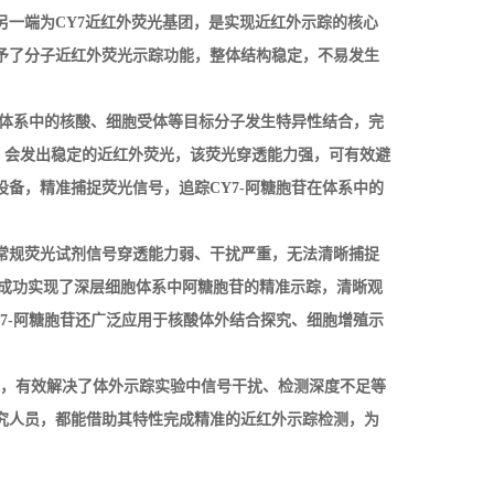
另一端为
CY7
近红外荧光基团，是实现近红外示踪的核心
予了分子近红外荧光示踪功能，整体结构稳定，不易发生
体系中的核酸、细胞受体等目标分子发生特异性结合，完
，会发出稳定的近红外荧光，该荧光穿透能力强，可有效避
设备，精准捕捉荧光信号，追踪
CY7-
阿糖胞苷在体系中的
常规荧光试剂信号穿透能力弱、干扰严重，无法清晰捕捉
成功实现了深层细胞体系中阿糖胞苷的精准示踪，清晰观
7-
阿糖胞苷还广泛应用于核酸体外结合探究、细胞增殖示
，有效解决了体外示踪实验中信号干扰、检测深度不足等
究人员，都能借助其特性完成精准的近红外示踪检测，为
。