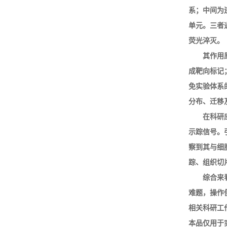
系；中间为
单元。三者
荧光淬灭。
其作用
成靶向标记
免实验体系
分布、迁移
在科研
示踪信号。
察到其与细
踪、组织切
综合来
难题，操作
相关科研工
本品仅用于