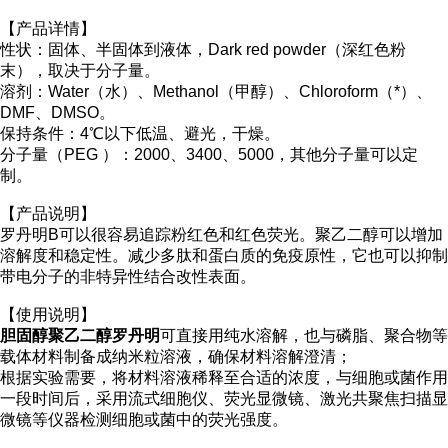
【产品详情】
性状：固体、半固体到液体，Dark red powder（深红色粉
末），取决于分子量。
溶剂
：Water（水）、Methanol（甲醇）、Chloroform（*）、
DMF、DMSO。
保持条件：
4℃以下低温、
避光，干燥。
分子量（PEG ）：2000、3400、5000，其他分子量可以定
制。
【产品说明】
罗丹明B可以很容易追踪粉红色和红色荧光。聚乙二醇可以增加
溶解度和稳定性。减少多肽和蛋白质的免疫原性，它也可以抑制
带电分子的非特异性结合改性表面。
【使用说明】
胆固醇聚乙二醇罗丹明
可直接用纯水溶解，也与磷脂、聚合物等
载体材料制备成纳米粒溶液，确保材料溶解澄清；
根据实验需要，将材料溶液稀释至合适的浓度，与细胞或菌作用
一段时间后，采用流式细胞仪、荧光显微镜、激光共聚焦扫描显
微镜等仪器检测细胞或菌中的荧光强度。