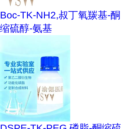
Boc-TK-NH2,叔丁氧羰基-酮
缩硫醇-氨基
DSPE-TK-PEG,磷脂-酮缩硫