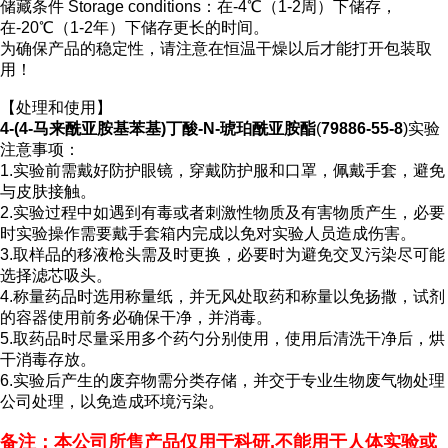
储藏条件 Storage conditions：在-4℃（1-2周）下储存，
在-20℃（1-2年）下储存更长的时间。
为确保产品的稳定性，请注意在恒温干燥以后才能打开包装取
用！
【处理和使用】
4-(4-马来酰亚胺基苯基)丁酸-N-琥珀酰亚胺酯
(
79886-55-8
)实验
注意事项：
1.实验前需戴好防护眼镜，穿戴防护服和口罩，佩戴手套，避免
与皮肤接触。
2.实验过程中如遇到有毒或者刺激性物质及有害物质产生，必要
时实验操作需要戴手套箱内完成以免对实验人员造成伤害。
3.取样品的移液枪头需及时更换，必要时为避免交叉污染尽可能
选择滤芯吸头。
4.称量药品时选用称量纸，并无风处取药和称量以免扬撒，试剂
的容器使用前务必确保干净，并消毒。
5.取药品时尽量采用多个药勺分别使用，使用后清洗干净后，烘
干消毒存放。
6.实验后产生的废弃物需分类存储，并交于专业生物废气物处理
公司处理，以免造成环境污染。
备注：本公司所售产品仅用于科研,不能用于人体实验或