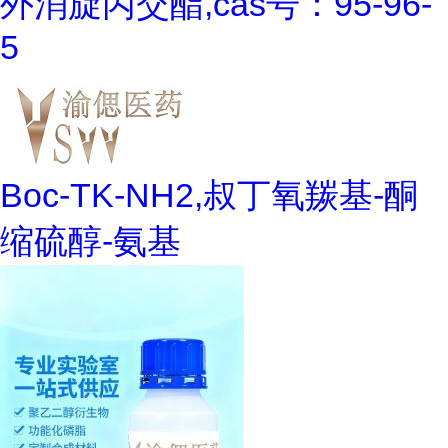
外消旋丙交酯,cas号：95-96-
5
Boc-TK-NH2,叔丁氧羰基-酮
缩硫醇-氨基