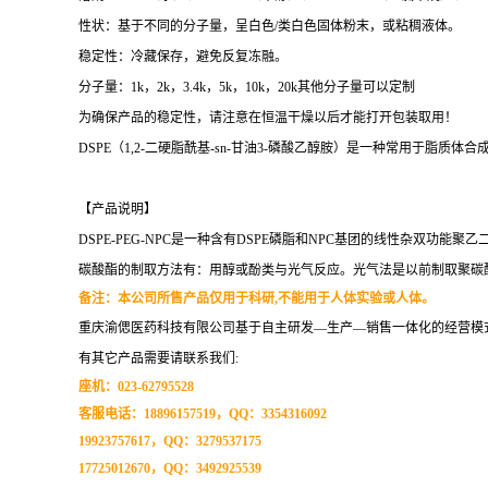
性状：基于不同的分子量，呈白色
/
类白色固体粉末，或粘稠液体。
稳定性：冷藏保存，避免反复冻融。
分子量：
1k
，
2k
，
3.4k
，
5k
，
10k
，
20k
其他分子量可以定制
为确保产品的稳定性，请注意在恒温干燥以后才能打开包装取用！
DSPE
（
1,2-
二硬脂酰基
-sn-
甘油
3-
磷酸乙醇胺）是一种常用于脂质体合
【产品说明】
DSPE-PEG-NPC
是一种含有
DSPE
磷脂和
NPC
基团的线性杂双功能聚乙
碳酸酯的制取方法有：用醇或酚类与光气反应。光气法是以前制取聚碳
备注：本公司所售产品仅用于科研
,
不能用于人体实验或人体。
重庆渝偲医药科技有限公司基于自主研发
—
生产
—
销售一体化的经营模
有其它产品需要请联系我们
:
座机：
023-62795528
客服电话：
18896157519
，
QQ
：
3354316092
19923757617
，
QQ
：
3279537175
17725012670
，
QQ
：
3492925539