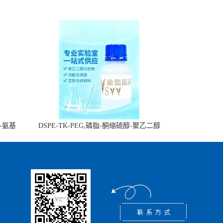
醇-氨基
DSPE-TK-PEG,磷脂-酮缩硫醇-聚乙二醇