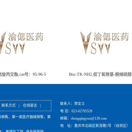
旋丙交酯,cas号：95-96-5
Boc-TK-NH2,叔丁氧羰基-酮缩硫
联系人：贺女士
联系方式
|
在线留言
|
电 话：023-62795528
料销售，第一类医疗器械销售，第
邮箱：chongqingyusi@139.com
地 址：重庆市北碚区新茂路1号 （自贸区）
持：
盖德化工网
食品商务网