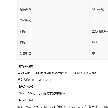
500mg/1g
包装规格
CAS编号
别名
二硬脂酰基磷
95%
纯度
是否进口
否
【产品名称】
中文名称：二硬脂酰基磷脂酰乙醇胺
-
聚乙二醇
-
硝基苯基碳酸酯
英文名称：
DSPE-PEG-NPC
【产品包装】
100mg
、
50mg
（可根据要求定制规格）
【产品详情】
溶剂：
Water
（水）、
Methanol
（甲醇）、
Chloroform
（三氯甲烷）、
D