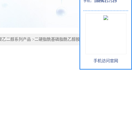
手机：
18896157519
E聚乙二醇系列产品
>
二硬脂酰基磷脂酰乙醇胺-聚乙二醇-NPC
手机访问官网