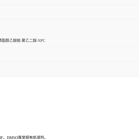
脂酰乙醇胺-聚乙二醇-NPC
MF
、
DMSO
等常规有机溶剂。