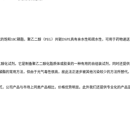
成的饱和
18C
磷脂，聚乙二醇（
PEG
）共轭
DSPE
具有亲水性和疏水性，可用于药物递送
二醇化试剂。它是制备聚乙二醇化脂质体或胶束的一种有用的自组装试剂，同时还提供
酸酯的常用方法，但由于光气毒性很高，故此法正逐步被其他污染较少的方法所替代
式，公司产品与市场上同类产品相比，价格优势明显。此外我们还提供专业化的产品