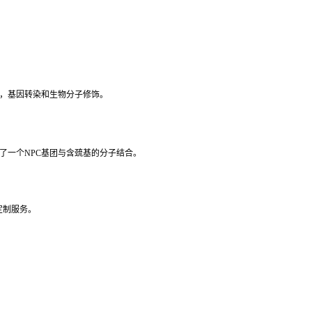
，基因转染和生物分子修饰。
了一个
NPC
基团与含巯基的分子结合。
。
定制服务。