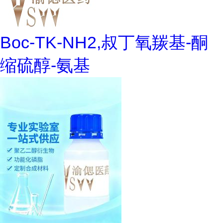
Boc-TK-NH2,叔丁氧羰基-酮
缩硫醇-氨基