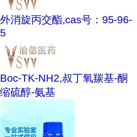
外消旋丙交酯,cas号：95-96-
5
Boc-TK-NH2,叔丁氧羰基-酮
缩硫醇-氨基