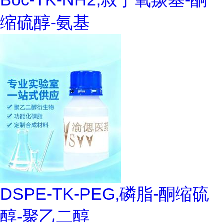
缩硫醇-氨基
DSPE-TK-PEG,磷脂-酮缩硫
醇-聚乙二醇