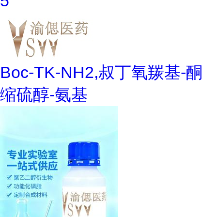
5
Boc-TK-NH2,叔丁氧羰基-酮
缩硫醇-氨基