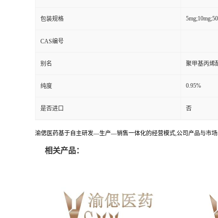
5mg;10mg;5
包装规格
CAS编号
别名
聚甲基丙烯
0.95%
纯度
是否进口
否
渝偲医药基于自主研发—生产—销售一体化的经营模式,公司产品与市场
相关产品：