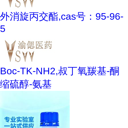
外消旋丙交酯,cas号：95-96-
5
Boc-TK-NH2,叔丁氧羰基-酮
缩硫醇-氨基