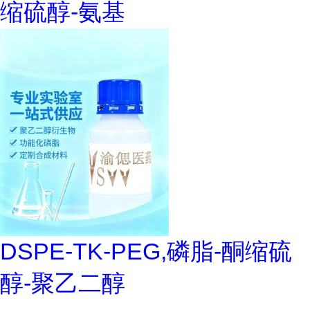
缩硫醇-氨基
DSPE-TK-PEG,磷脂-酮缩硫
醇-聚乙二醇