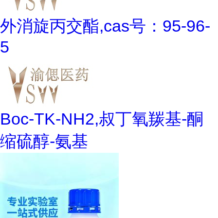
外消旋丙交酯,cas号：95-96-
5
Boc-TK-NH2,叔丁氧羰基-酮
缩硫醇-氨基