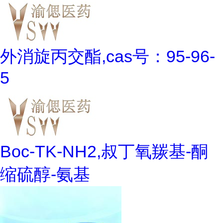
外消旋丙交酯,cas号：95-96-
5
Boc-TK-NH2,叔丁氧羰基-酮
缩硫醇-氨基