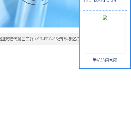
手机：
18896157519
能团双取代聚乙二醇
>
SH-PEG-SS;巯基-聚乙二醇-琥珀酰亚胺
手机访问官网