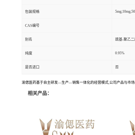
5mg;10mg;5
包装规格
CAS编号
别名
巯基-聚乙二
0.95%
纯度
是否进口
否
渝偲医药基于自主研发—生产—销售一体化的经营模式,公司产品与市场
相关产品：