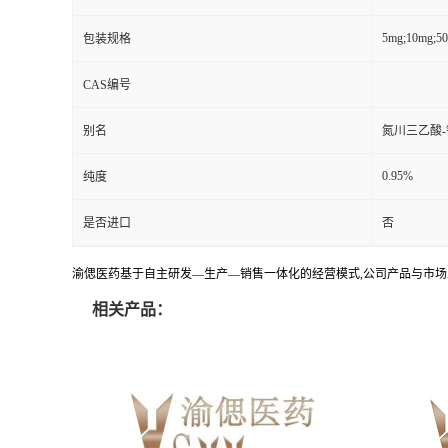
5mg;10mg;5
包装规格
CAS编号
别名
氮川三乙酸-
0.95%
纯度
是否进口
否
渝偲医药基于自主研发—生产—销售一体化的经营模式,公司产品与市场
相关产品：