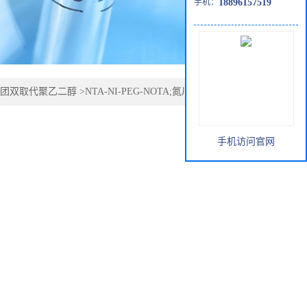
手机：
18896157519
团双取代聚乙二醇
>
NTA-NI-PEG-NOTA;氮川三乙酸-镍-聚
手机访问官网