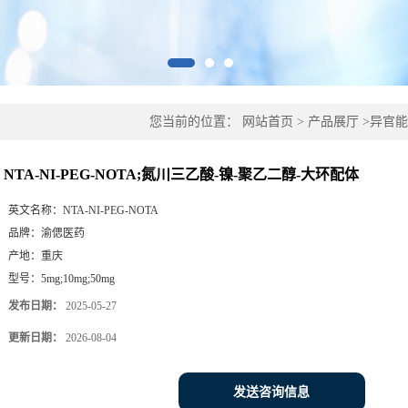
您当前的位置：
网站首页
>
产品展厅
>
异官能
乙二醇-大环配体
NTA-NI-PEG-NOTA;氮川三乙酸-镍-聚乙二醇-大环配体
英文名称：
NTA-NI-PEG-NOTA
品牌：
渝偲医药
产地：
重庆
型号：
5mg;10mg;50mg
发布日期：
2025-05-27
更新日期：
2026-08-04
发送咨询信息