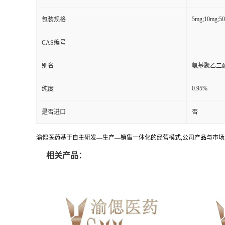
5mg;10mg;5
包装规格
CAS编号
别名
氨基聚乙二
0.95%
纯度
是否进口
否
渝偲医药基于自主研发—生产—销售一体化的经营模式,公司产品与市场
相关产品：