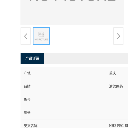
产品详请
产地
重庆
品牌
渝偲医药
货号
用途
NH2-PEG-Rh
英文名称