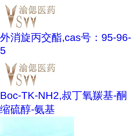
外消旋丙交酯,cas号：95-96-
5
Boc-TK-NH2,叔丁氧羰基-酮
缩硫醇-氨基