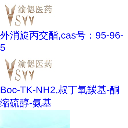
外消旋丙交酯,cas号：95-96-
5
Boc-TK-NH2,叔丁氧羰基-酮
缩硫醇-氨基