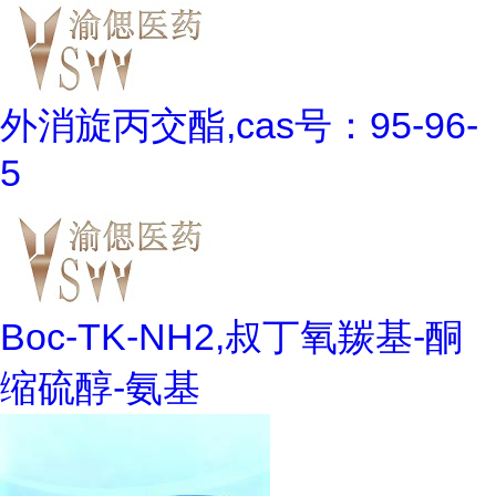
外消旋丙交酯,cas号：95-96-
5
Boc-TK-NH2,叔丁氧羰基-酮
缩硫醇-氨基