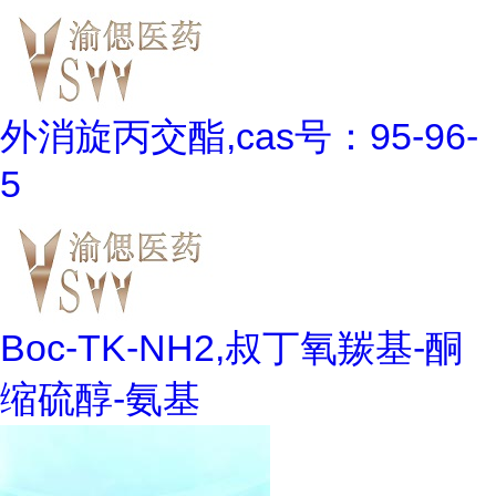
外消旋丙交酯,cas号：95-96-
5
Boc-TK-NH2,叔丁氧羰基-酮
缩硫醇-氨基