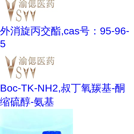
外消旋丙交酯,cas号：95-96-
5
Boc-TK-NH2,叔丁氧羰基-酮
缩硫醇-氨基