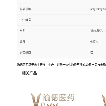
5mg;10mg;5
包装规格
CAS编号
别名
硅烷-聚乙二
0.95%
纯度
是否进口
否
渝偲医药基于自主研发—生产—销售一体化的经营模式,公司产品与市场
相关产品：