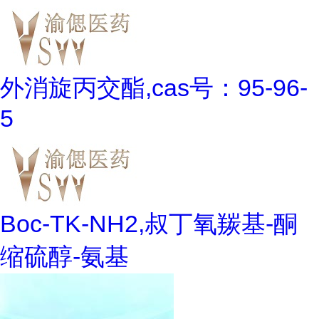
外消旋丙交酯,cas号：95-96-
5
Boc-TK-NH2,叔丁氧羰基-酮
缩硫醇-氨基