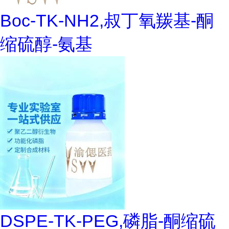
Boc-TK-NH2,叔丁氧羰基-酮
缩硫醇-氨基
DSPE-TK-PEG,磷脂-酮缩硫