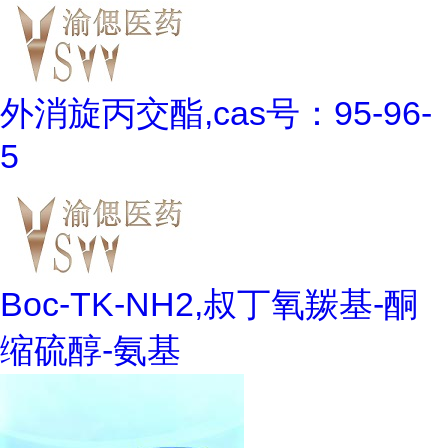
外消旋丙交酯,cas号：95-96-
5
Boc-TK-NH2,叔丁氧羰基-酮
缩硫醇-氨基