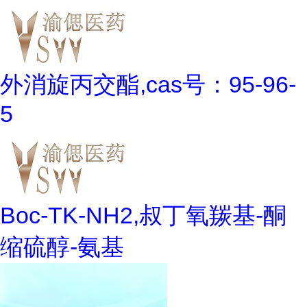
外消旋丙交酯,cas号：95-96-
5
Boc-TK-NH2,叔丁氧羰基-酮
缩硫醇-氨基