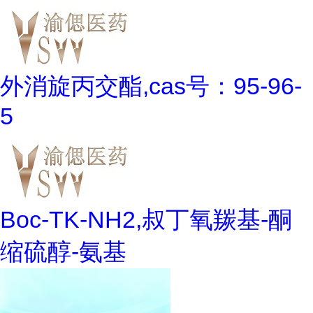
外消旋丙交酯,cas号：95-96-
5
Boc-TK-NH2,叔丁氧羰基-酮
缩硫醇-氨基