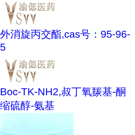
外消旋丙交酯,cas号：95-96-
5
Boc-TK-NH2,叔丁氧羰基-酮
缩硫醇-氨基