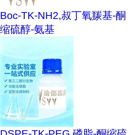
Boc-TK-NH2,叔丁氧羰基-酮
缩硫醇-氨基
DSPE-TK-PEG,磷脂-酮缩硫