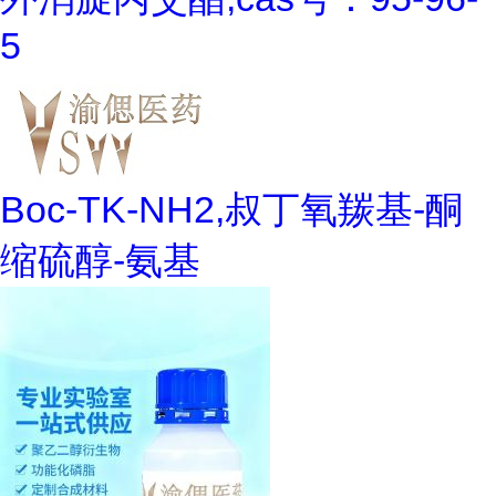
5
Boc-TK-NH2,叔丁氧羰基-酮
缩硫醇-氨基