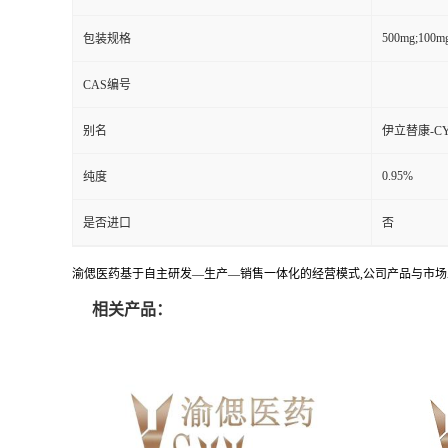
500mg;100m
包装规格
CAS编号
别名
伊立替康-CY
0.95%
纯度
是否进口
否
渝偲医药基于自主研发—生产—销售一体化的经营模式,公司产品与市场
相关产品：