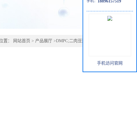
手机：
18896157519
位置：
网站首页
>
产品展厅
>
DMPC;二肉豆蔻酰磷脂酰胆碱
手机访问官网