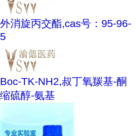
外消旋丙交酯,cas号：95-96-
5
Boc-TK-NH2,叔丁氧羰基-酮
缩硫醇-氨基