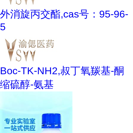
外消旋丙交酯,cas号：95-96-
5
Boc-TK-NH2,叔丁氧羰基-酮
缩硫醇-氨基