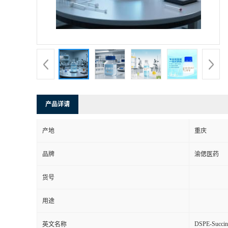
产品详请
产地
重庆
品牌
渝偲医药
货号
用途
DSPE-Succin
英文名称