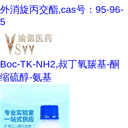
外消旋丙交酯,cas号：95-96-
5
Boc-TK-NH2,叔丁氧羰基-酮
缩硫醇-氨基