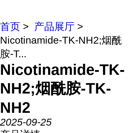
首页
>
产品展厅
>
Nicotinamide-TK-NH2;烟酰
胺-T...
Nicotinamide-TK-
NH2;烟酰胺-TK-
NH2
2025-09-25