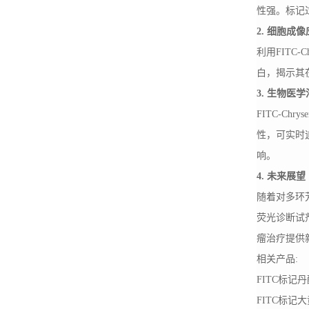
性强。标记
2. 细胞成
利用
FITC
白，揭示其
3. 生物医
FITC-C
性，可实时追
响。
4. 未来展望
随着对多环
荧光诊断试剂
瘤治疗提供
相关产品
:
FITC
标记丹
FITC
标记大