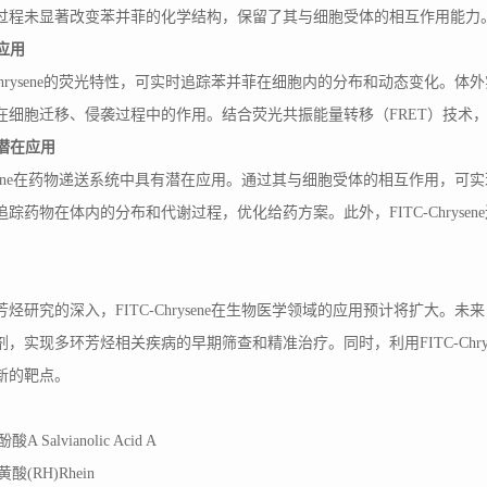
过程未显著改变苯并菲的化学结构，保留了其与细胞受体的相互作用能力
像应用
-Chrysene的荧光特性，可实时追踪苯并菲在细胞内的分布和动态变化。体外实
在细胞迁移、侵袭过程中的作用。结合荧光共振能量转移（FRET）技术
学潜在应用
hrysene在药物递送系统中具有潜在应用。通过其与细胞受体的相互作用，可实现
踪药物在体内的分布和代谢过程，优化给药方案。此外，FITC-Chrys
芳烃研究的深入，
FITC-Chrysene在生物医学领域的应用预计将扩大。未来
，实现多环芳烃相关疾病的早期筛查和精准治疗。同时，利用FITC-Chr
新的靶点。
酚酸
A Salvianolic Acid A
黄酸
(RH)Rhein