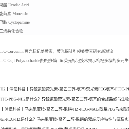
果酸
Ursolic Acid
能菌素
Monensin
巴胺
Cyclopamine
三烯类化合物
FITC-Curcumin|荧光标记姜黄素，荧光探针引领姜黄素研究新潮流
ITC-Goji Polysaccharide|枸杞多糖-fitc荧光标记技术揭示枸杞多糖的多
：
G-NH2┃渝偲科普┃异硫氰酸荧光素-聚乙二醇-氨基/荧光素PEG氨基/FITC-PEG-
ITC-PEG-NH2是什么？异硫氰酸荧光素-聚乙二醇-氨基的合成路线与生
-HZ┃渝偲科普┃马来酰亚胺-聚乙二醇-酰肼/HZ-PEG-MAL/酰肼PEG马来
al-PEG-HZ是什么？马来酰亚胺-聚乙二醇-酰肼的双端反应特性与偶联