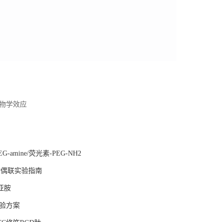
元生物学效应
amine/荧光素-PEG-NH2
物偶联实验指南
酰亚胺
实验方案