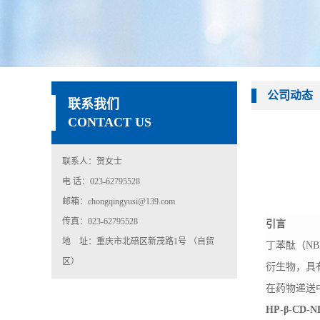
公司动态
联系我们
CONTACT US
联系人：贺女士
电 话：023-62795528
邮箱：chongqingyusi@139.com
传真：023-62795528
引言
地 址：重庆市北碚区新茂路1号 （自贸
丁苯酞（
N
区）
衍生物，具
在药物递送
HP-β-CD