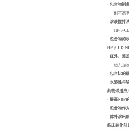
·
包合物制
封率高等
·
溶液搅拌
HP-β
·
包合物的
HP-β-CD
·
红外、差
磁共振
·
包合比的
·
水溶性与
药物递送应
·
提高
NBP
·
包合物作
·
体外溶出
临床转化前