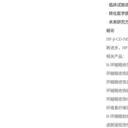
·
临床试验
·
转化医学
·
未来研究
结论
HP-β-
断进步，HP
相关产品：
B-
环糊精修
环糊精修饰
环糊精修饰
环糊精修饰
环糊精修饰
纤维素纤维
B-
环糊精蚓
卤胺接枝改