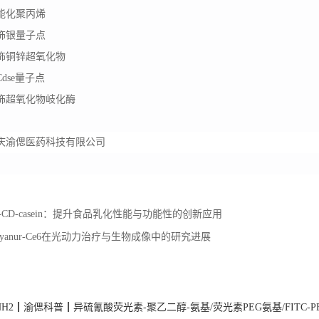
能化聚丙烯
饰银量子点
饰铜锌超氧化物
Cdse
量子点
饰超氧化物岐化酶
庆渝偲医药科技有限公司
β-CD-casein：提升食品乳化性能与功能性的创新应用
Cyanur-Ce6在光动力治疗与生物成像中的研究进展
：
G-NH2┃渝偲科普┃异硫氰酸荧光素-聚乙二醇-氨基/荧光素PEG氨基/FITC-PEG-