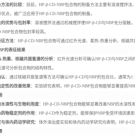
备方法的比较
：目前，
HP-β-CD-NBP包合物的制备方法主要有溶液搅
优点，被广泛应用于HP-β-CD-NBP包合物的制备。
法的优势与包封率
：溶液搅拌法通过机械搅拌使
HP-β-CD与NBP充分
-CD-NBP包合物包封率较高。
表征方法
：
HP-β-CD-NBP包合物可通过红外光谱、差热-热重分析、
-NBP的表征结果
热
-热重、核磁共振氢谱的分析
：红外光谱分析可确认
HP-β-CD与NB
氢谱可分析包合物的结构特性。
确认
：通过核磁共振氢谱等方法可确认
HP-β-CD与NBP的包合比，通常为1:
稳定性的改善效果
：实验研究表明，
HP-β-CD-NBP包合物能够显著提高
用
的水溶性与生物利用度
：
HP-β-CD-NBP包合物能够显著改善NBP的水
为药物稳定剂的作用
：
HP-β-CD作为稳定剂，能够保护NBP免受环境因
度与体内药动学研究
：体外溶出度实验和体内药动学研究均表明，
HP-β
景