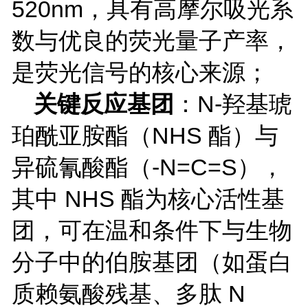
520nm
，具有高摩尔吸光系
数与优良的荧光量子产率，
是荧光信号的核心来源；
关键反应基团
：
N
-
羟基琥
珀酰亚胺酯（
NHS
酯）与
异硫氰酸酯（
-N=C=S
），
其中
NHS
酯为核心活性基
团，可在温和条件下与生物
分子中的伯胺基团（如蛋白
质赖氨酸残基、多肽
N