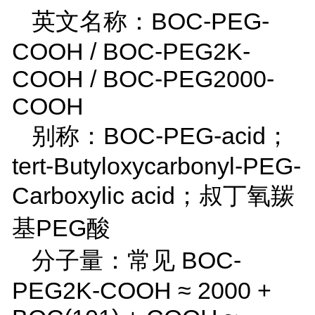
英文名称：
BOC-PEG-
COOH / BOC-PEG2K-
COOH / BOC-PEG2000-
COOH
别称：
BOC-PEG-acid
；
tert-Butyloxycarbonyl-PEG-
Carboxylic acid
；叔丁氧羰
基
PEG
酸
分子量：
常见
BOC-
PEG2K-COOH
≈
2000 +