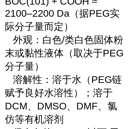
BOC(101) + COOH
≈
2100
–
2200 Da
（
据
PEG
实
际分子量而定）
外观：
白色
/
类白色固体粉
末或黏性液体（取决于
PEG
分子量）
溶解性：
溶于水（
PEG
链
赋予良好水溶性）；溶于
DCM
、
DMSO
、
DMF
、氯
仿等有机溶剂