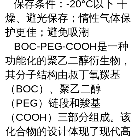
保存条件：
-20
°
C
以下 干
燥、避光保存；惰性气体保
护更佳；避免吸潮
BOC-PEG-COOH
是一种
功能化的聚乙二醇衍生物，
其分子结构由叔丁氧羰基
（
BOC
）、聚乙二醇
（
PEG
）链段和羧基
（
COOH
）三部分组成。该
化合物的设计体现了现代高