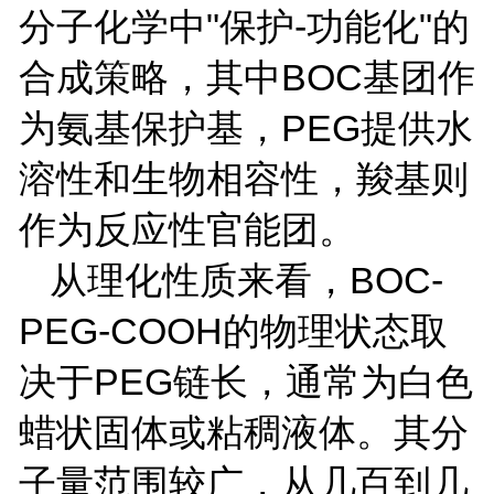
分子化学中
"
保护
-
功能化
"
的
合成策略，其中
BOC
基团作
为氨基保护基，
PEG
提供水
溶性和生物相容性，羧基则
作为反应性官能团。
从理化性质来看，
BOC-
PEG-COOH
的物理状态取
决于
PEG
链长，通常为白色
蜡状固体或粘稠液体。其分
子量范围较广，从几百到几