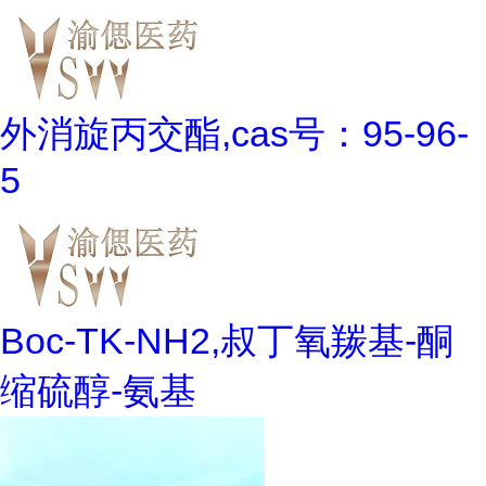
外消旋丙交酯,cas号：95-96-
5
Boc-TK-NH2,叔丁氧羰基-酮
缩硫醇-氨基