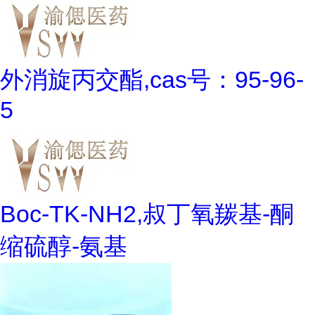
外消旋丙交酯,cas号：95-96-
5
Boc-TK-NH2,叔丁氧羰基-酮
缩硫醇-氨基