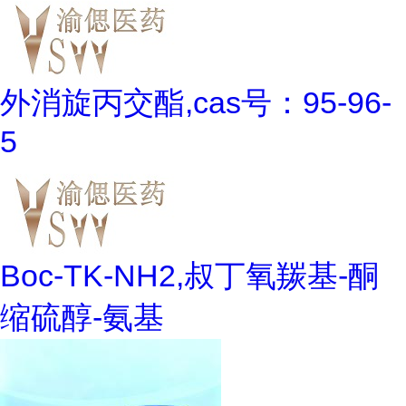
外消旋丙交酯,cas号：95-96-
5
Boc-TK-NH2,叔丁氧羰基-酮
缩硫醇-氨基