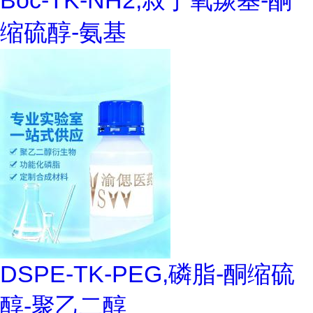
Boc-TK-NH2,叔丁氧羰基-酮
缩硫醇-氨基
DSPE-TK-PEG,磷脂-酮缩硫
醇-聚乙二醇