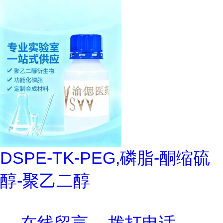
DSPE-TK-PEG,磷脂-酮缩硫
醇-聚乙二醇