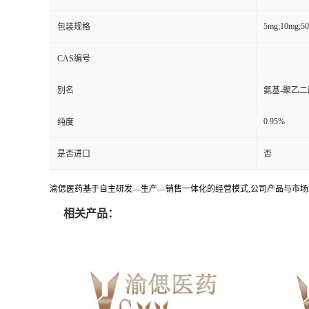
5mg;10mg;5
包装规格
CAS编号
别名
氨基-聚乙二
0.95%
纯度
是否进口
否
渝偲医药基于自主研发—生产—销售一体化的经营模式,公司产品与市场
相关产品：