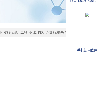
手机：
18896157519
团双取代聚乙二醇
>
NH2-PEG-壳聚糖;氨基-聚乙二醇-壳聚
手机访问官网