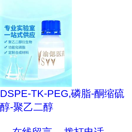
DSPE-TK-PEG,磷脂-酮缩硫
醇-聚乙二醇