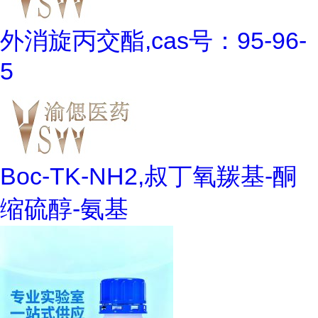
外消旋丙交酯,cas号：95-96-
5
Boc-TK-NH2,叔丁氧羰基-酮
缩硫醇-氨基