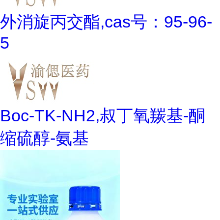
外消旋丙交酯,cas号：95-96-
5
Boc-TK-NH2,叔丁氧羰基-酮
缩硫醇-氨基