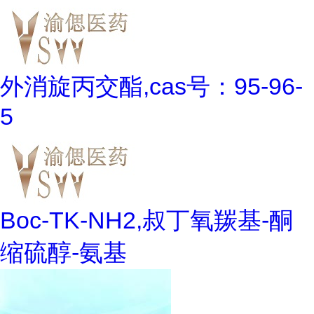
外消旋丙交酯,cas号：95-96-
5
Boc-TK-NH2,叔丁氧羰基-酮
缩硫醇-氨基